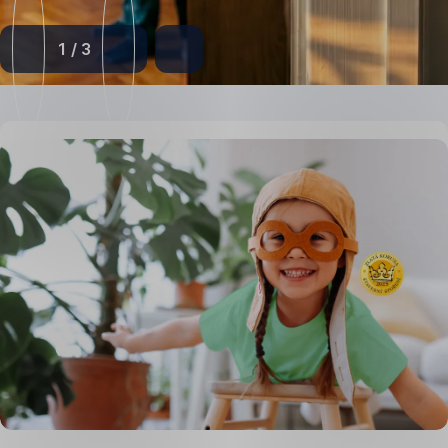
1
/
3