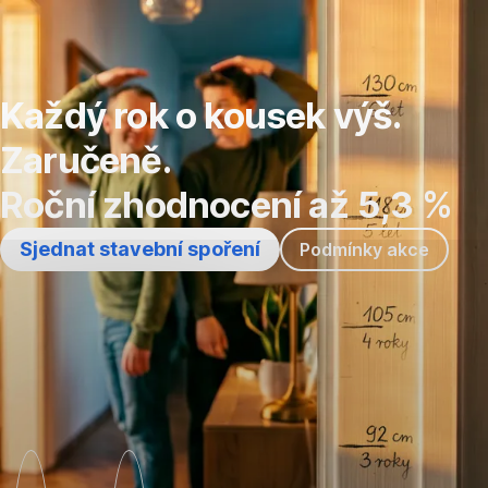
Přeskočit
navigaci
Každý rok o kousek výš.
Zaručeně.
Roční zhodnocení až 5,3 %
Sjednat stavební spoření
Podmínky akce