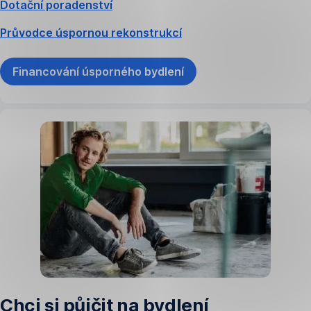
Dotační poradenství
Průvodce úspornou rekonstrukcí
Financování úsporného bydlení
Chci si půjčit na bydlení