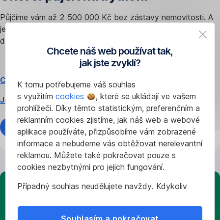
Půjčíme vám až 2 500 000 Kč bez zástavy nemovitosti. A
ještě vám
spočítáme úsporná opatření
vhodná pro váš
dům.
Chcete náš web používat tak,
jak jste zvyklí?
Co můžu financovat?
K tomu potřebujeme váš souhlas
s využitím
cookies
, které se ukládají ve vašem
Jak sjednat online?
prohlížeči. Díky těmto statistickým, preferenčním a
reklamním cookies zjistíme, jak náš web a webové
Spočítat splátky
aplikace používáte, přizpůsobíme vám zobrazené
informace a nebudeme vás obtěžovat nerelevantní
reklamou. Můžete také pokračovat pouze s
cookies nezbytnými pro jejich fungování.
Případný souhlas neudělujete navždy. Kdykoliv
Desatero
můžete změnit svůj názor nebo
upravit
úsporné
nastavení
používání cookies ve svém prohlížeči.
Souhlasím a pokračovat