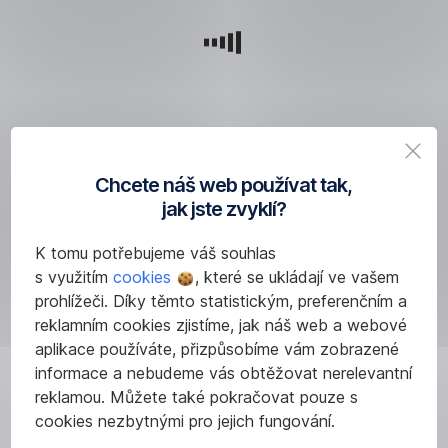
dní
vám
zavolá
specialista
z
týmu
dotací.
Chcete náš web používat tak,
jak jste zvyklí?
K tomu potřebujeme váš souhlas
s využitím
cookies
, které se ukládají ve vašem
3.
prohlížeči. Díky těmto statistickým, preferenčním a
reklamním cookies zjistíme, jak náš web a webové
krok
aplikace používáte, přizpůsobíme vám zobrazené
informace a nebudeme vás obtěžovat nerelevantní
Společně
reklamou. Můžete také pokračovat pouze s
projdete
možnosti
cookies nezbytnými pro jejich fungování.
úsporných