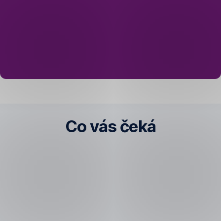
Co vás čeká
1.
krok
Nezávazně
si