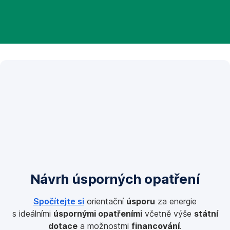
Návrh úsporných opatření
Spočítejte si
orientační
úsporu
za energie
s ideálními
úspornými opatřeními
včetně výše
státní
dotace
a možnostmi
financování
.