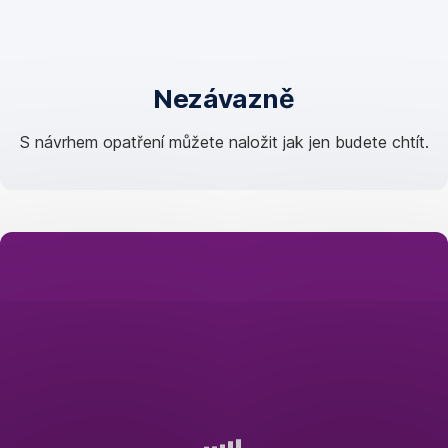
Nezávazně
S návrhem opatření můžete naložit jak jen budete chtít.
Chcete
vědět,
jak
na
úspornější