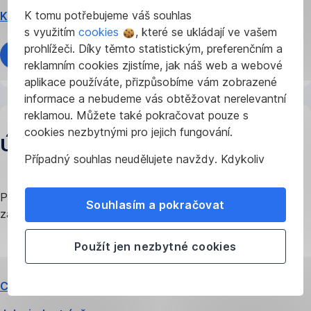
K tomu potřebujeme váš souhlas
Kde sjednat úvěr
s využitím
cookies
, které se ukládají ve vašem
prohlížeči. Díky těmto statistickým, preferenčním a
Více o úvěru
reklamním cookies zjistíme, jak náš web a webové
aplikace používáte, přizpůsobíme vám zobrazené
informace a nebudeme vás obtěžovat nerelevantní
reklamou. Můžete také pokračovat pouze s
cookies nezbytnými pro jejich fungování.
Úvěr na rekonstrukci
Případný souhlas neudělujete navždy. Kdykoliv
můžete změnit svůj názor nebo
upravit
nastavení
používání cookies ve svém prohlížeči.
Půjčka na rekonstrukci nebo nové vybavení domova bez
Souhlasím a pokračovat
zástavy nemovitosti.
Použít jen nezbytné cookies
Co můžu financovat