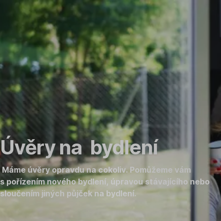
Přeskočit
navigaci
Úvěry na bydlení
Máme úvěry opravdu na cokoliv. Pomůžeme vám
s pořízením nového bydlení, úpravou stávajícího nebo
sloučením jiných půjček na bydlení.