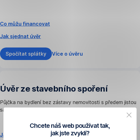
Co můžu financovat
Jak sjednat úvěr
Spočítat splátky
Více o úvěru
Úvěr ze stavebního spoření
Půjčka na bydlení bez zástavy nemovitosti s předem jistou
sazbou díky předchozímu spoření.
Chcete náš web používat tak,
jak jste zvyklí?
Jak sjednat úvěr