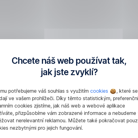
v
vodní
bytových
domech
izační
nemusí
émy
znamenat
složité
o
nebo
íjenou
nákladné
Chcete náš web používat tak,
stí
změny.
nstrukce
Důležité
jak jste zvyklí?
vých
je
,
zaměřit
9.
om
se
omu potřebujeme váš souhlas s využitím
cookies
, které se
na
dají ve vašem prohlížeči. Díky těmto statistickým, preferenčn
díl
dní
optimaliza
amním cookies zjistíme, jak náš web a webové aplikace
-
osvětlení
žíváte, přizpůsobíme vám zobrazené informace a nebudeme
olečné
a zařízení,
Údrž
ěžovat nerelevantní reklamou. Můžete také pokračovat pouz
tu
která
ies nezbytnými pro jejich fungování.
ostory
a
a
se