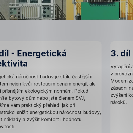
 díl - Energetická
3. dí
ektivita
Vytápění a
v provozn
etická náročnost budov je stále častějším
Moderniza
em nejen kvůli rostoucím cenám energií, ale
zásadní ne
ůli přísnějším ekologickým normám. Pokud
zvýšení k
tníte bytový dům nebo jste členem SVJ,
nároků.
šíme vám praktický přehled, jak při
strukci snížit energetickou náročnost budovy,
it náklady a zvýšit komfort i hodnotu
itosti.