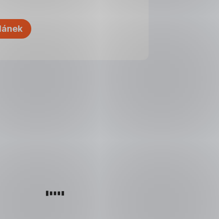
lánek
roinstalace