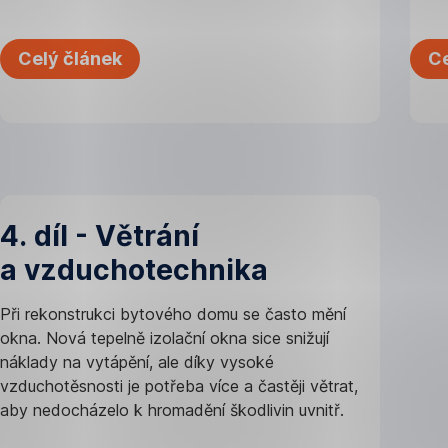
Celý článek
Ce
4. díl - Větrání
5.
a vzduchotechnika
díl
-
Při rekonstrukci bytového domu se často mění
Vo
okna. Nová tepelně izolační okna sice snižují
náklady na vytápění, ale díky vysoké
a 
vzduchotěsnosti je potřeba více a častěji větrat,
sy
aby nedocházelo k hromadění škodlivin uvnitř.