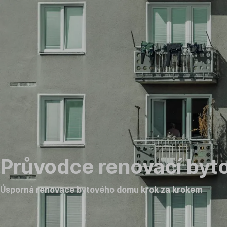
Přeskočit
navigaci
Průvodce renovací by
Úsporná renovace bytového domu krok za krokem