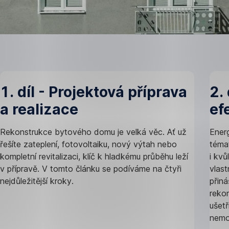
1. díl - Projektová příprava
2.
a realizace
ef
Rekonstrukce bytového domu je velká věc. Ať už
Energ
řešíte zateplení, fotovoltaiku, nový výtah nebo
témat
kompletní revitalizaci, klíč k hladkému průběhu leží
i kv
v přípravě. V tomto článku se podíváme na čtyři
vlas
nejdůležitější kroky.
přiná
rekon
ušetř
nemov