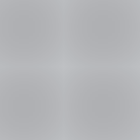
ch
st.