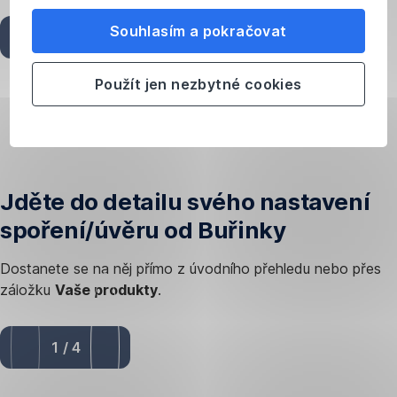
nastavení
používání cookies ve svém prohlížeči.
Souhlasím a pokračovat
1
/
4
Použít jen nezbytné cookies
Návod jak na to v počítači
Jděte do detailu svého nastavení
spoření/úvěru od Buřinky
Dostanete se na něj přímo z úvodního přehledu nebo přes
záložku
Vaše produkty
.
1
/
4