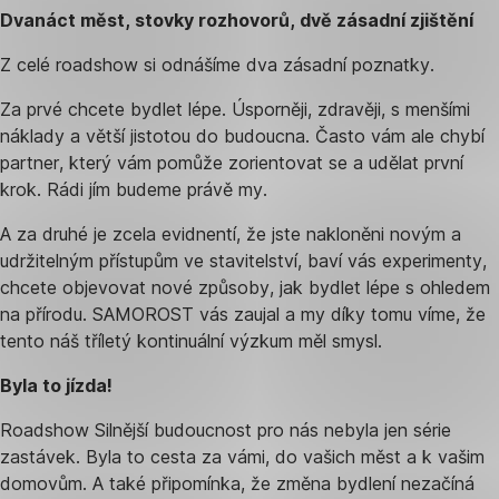
Dvanáct měst, stovky rozhovorů, dvě zásadní zjištění
Z celé roadshow si odnášíme dva zásadní poznatky.
Za prvé chcete bydlet lépe. Úsporněji, zdravěji, s menšími
náklady a větší jistotou do budoucna. Často vám ale chybí
partner, který vám pomůže zorientovat se a udělat první
krok. Rádi jím budeme právě my.
A za druhé je zcela evidnentí, že jste nakloněni novým a
udržitelným přístupům ve stavitelství, baví vás experimenty,
chcete objevovat nové způsoby, jak bydlet lépe s ohledem
na přírodu. SAMOROST vás zaujal a my díky tomu víme, že
tento náš tříletý kontinuální výzkum měl smysl.
Byla to jízda!
Roadshow Silnější budoucnost pro nás nebyla jen série
zastávek. Byla to cesta za vámi, do vašich měst a k vašim
domovům. A také připomínka, že změna bydlení nezačíná