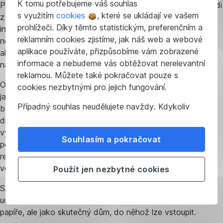
K tomu potřebujeme váš souhlas
Pardubic a Prahy zavítal i fyzicky. Byl lákadlem nejen pro lidi
s využitím
cookies
, které se ukládají ve vašem
z oboru, tedy stavitele a architekty, ale také pro nadšence
prohlížeči. Díky těmto statistickým, preferenčním a
inovací a udržitelného přístupu ke světu, i pro lidi zcela
reklamním cookies zjistíme, jak náš web a webové
nezasvěcené. Okouzlil svým tvarem, nápaditým interiérem,
aplikace používáte, přizpůsobíme vám zobrazené
ale hlavně materiálem, ze kterého je vyroben. A to byl také
informace a nebudeme vás obtěžovat nerelevantní
náš cíl, seznámit širokou veřejnost s mykokompozitem.
reklamou. Můžete také pokračovat pouze s
Otázka „opravdu je to z hub“ zaznívala pokaždé. Stejně
cookies nezbytnými pro jejich fungování.
jako zvědavost, jestli takový materiál vydrží, jestli je
Případný souhlas neudělujete navždy. Kdykoliv
bezpečný, zda mu škodí vlhkost a jestli má šanci nahradit
můžete změnit svůj názor nebo
upravit
dnes běžně používaný polystyren. Odpovídali jsme fakty,
nastavení
používání cookies ve svém prohlížeči.
výsledky testování i zkušenostmi z vývoje. Z vašich
Souhlasím a pokračovat
pozitivních reakcí máme dojem, že se nám podařilo nastínit
reálnou budoucnost bydlení, která měla na první pohled
velmi blízko sci-fi.
Použít jen nezbytné cookies
SAMOROST vám ukázal budoucnost bydlení, které je
udržitelné, funkční a zároveň lidské. Ne jako koncept na
papíře, ale jako skutečný dům, do něhož lze vstoupit.