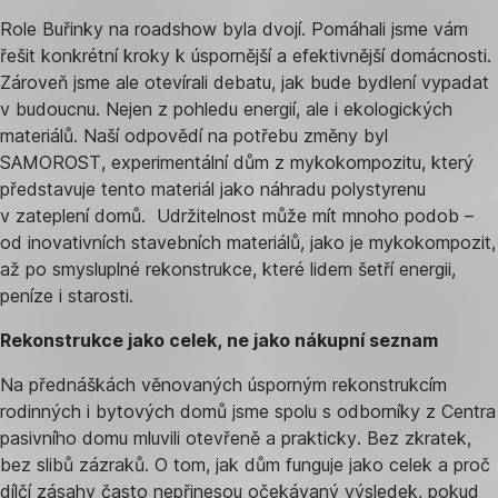
Role Buřinky na roadshow byla dvojí. Pomáhali jsme vám
řešit konkrétní kroky k úspornější a efektivnější domácnosti.
Zároveň jsme ale otevírali debatu, jak bude bydlení vypadat
v budoucnu. Nejen z pohledu energií, ale i ekologických
materiálů. Naší odpovědí na potřebu změny byl
SAMOROST, experimentální dům z mykokompozitu, který
představuje tento materiál jako náhradu polystyrenu
v zateplení domů. Udržitelnost může mít mnoho podob –
od inovativních stavebních materiálů, jako je mykokompozit,
až po smysluplné rekonstrukce, které lidem šetří energii,
peníze i starosti.
Rekonstrukce jako celek, ne jako nákupní seznam
Na přednáškách věnovaných úsporným rekonstrukcím
rodinných i bytových domů jsme spolu s odborníky z Centra
pasivního domu mluvili otevřeně a prakticky. Bez zkratek,
bez slibů zázraků. O tom, jak dům funguje jako celek a proč
dílčí zásahy často nepřinesou očekávaný výsledek, pokud