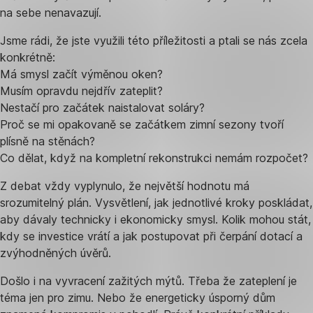
na sebe nenavazují.
Jsme rádi, že jste využili této příležitosti a ptali se nás zcela
konkrétně:
Má smysl začít výměnou oken?
Musím opravdu nejdřív zateplit?
Nestačí pro začátek naistalovat soláry?
Proč se mi opakovaně se začátkem zimní sezony tvoří
plísně na stěnách?
Co dělat, když na kompletní rekonstrukci nemám rozpočet?
Z debat vždy vyplynulo, že největší hodnotu má
srozumitelný plán. Vysvětlení, jak jednotlivé kroky poskládat,
aby dávaly technicky i ekonomicky smysl. Kolik mohou stát,
kdy se investice vrátí a jak postupovat při čerpání dotací a
zvýhodněných úvěrů.
Došlo i na vyvracení zažitých mýtů. Třeba že zateplení je
téma jen pro zimu. Nebo že energeticky úsporný dům