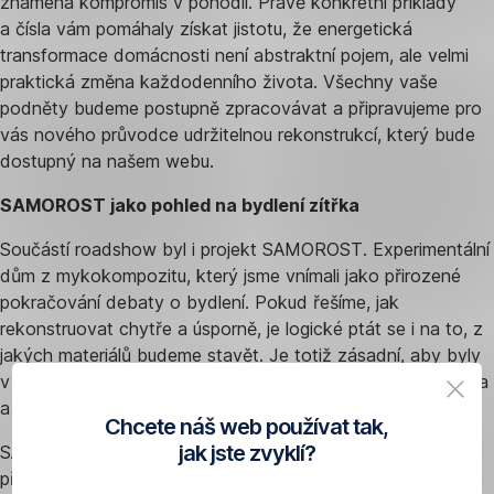
znamená kompromis v pohodlí. Právě konkrétní příklady
a čísla vám pomáhaly získat jistotu, že energetická
transformace domácnosti není abstraktní pojem, ale velmi
praktická změna každodenního života. Všechny vaše
podněty budeme postupně zpracovávat a připravujeme pro
vás nového průvodce udržitelnou rekonstrukcí, který bude
dostupný na našem webu.
SAMOROST jako pohled na bydlení zítřka
Součástí roadshow byl i projekt SAMOROST. Experimentální
dům z mykokompozitu, který jsme vnímali jako přirozené
pokračování debaty o bydlení. Pokud řešíme, jak
rekonstruovat chytře a úsporně, je logické ptát se i na to, z
jakých materiálů budeme stavět. Je totiž zásadní, aby byly
v souladu s udržitelnými nároky, které nám ukládá legislativa
a dovoluje příroda.
Chcete náš web používat tak,
jak jste zvyklí?
SAMOROST s námi cestoval všemi městy formou
přednášek, do Prostějova, Českých Budějovic, Jihlavy,