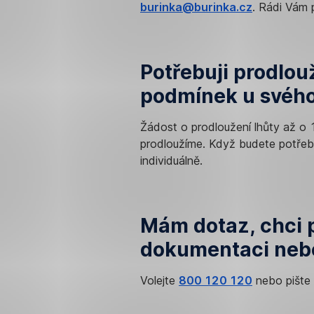
burinka@burinka.cz
. Rádi Vám 
Potřebuji prodlou
podmínek u svého
Žádost o prodloužení lhůty až o 
prodloužíme. Když budete potřeb
individuálně.
Mám dotaz, chci p
dokumentaci nebo
Volejte
800 120 120
nebo pište