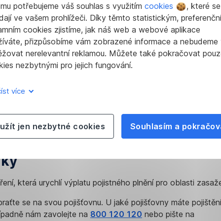
omu potřebujeme váš souhlas s využitím
cookies
, které se
užít
standardní
, ale i zrychlený proces (tzv. rychlá výplata). 
dají ve vašem prohlížeči. Díky těmto statistickým, preferenčn
 do 2 dnů od doby, kdy se k nám vaše výpověď dostane. Př
amním cookies zjistíme, jak náš web a webové aplikace
 smlouvu, na které si spoříte méně než 6 let, vyplatíme vám 
žíváte, přizpůsobíme vám zobrazené informace a nebudeme
e však o doposud přiznanou státní podporu. Když ukončíte sm
ěžovat nerelevantní reklamou. Můžete také pokračovat pouz
o státní podporu nepřijdete. Za předčasný výběr nebo rychlou
ies nezbytnými pro jejich fungování.
y.
kterékoli pobočce České spořitelny. A jestli máte možnost p
íst více
e, zavolejte svému bankéři a bude to ještě jednodušší.
užít jen nezbytné cookies
Souhlasím a pokračov
dálost u nemovitosti, která je z
nky
ření, která urychlí výplatu pojistného plnění pro oblasti zas
braťte se na svou pojišťovnu. U jaké pojišťovny máte pojištěn
případně nám zavolejte na
800 120 120
nebo pište na