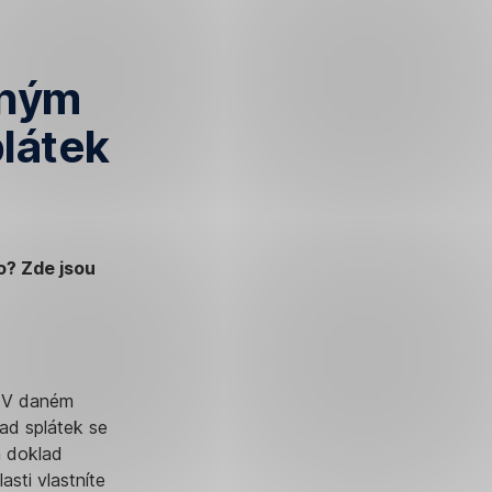
eným
plátek
do? Zde jsou
. V daném
ad splátek se
a doklad
asti vlastníte