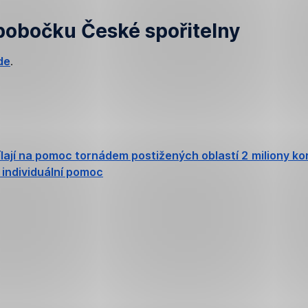
pobočku České spořitelny
de
.
ílají na pomoc tornádem postižených oblastí 2 miliony ko
i individuální pomoc