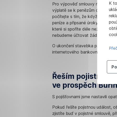
K t
Pro výpověď smlouvy můžete vy
uklá
výplatě se k penězům dostanete
rekl
počítejte s tím, že když ukončíte
pou
peníze a připsané úroky, přijdet
obt
které si spoříte déle než 6 let, 
cook
nebudeme účtovat žádné poplatk
O ukončení stavebka požádejte v 
Přeč
internetového bankovnictví Georg
Po
Řeším pojistnou u
ve prospěch Buři
S pojišťovnami jsme nastavili opat
Pokud řešíte pojistnou událost, o
zjistíte buď v pojistné smlouvě, 