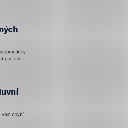
dných
automaticky
st posoudit
luvní
o vám chybí.