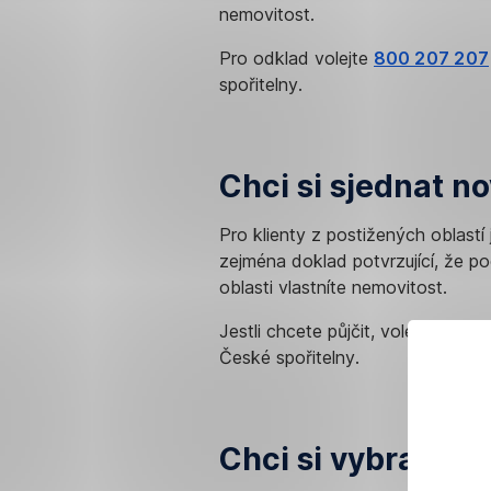
nemovitost.
Pro odklad volejte
800 207 207
spořitelny.
Chci si sjednat n
Pro klienty z postižených oblastí 
zejména doklad potvrzující, že po
oblasti vlastníte nemovitost.
Jestli chcete půjčit, volejte
800 
České spořitelny.
Chci si vybrat pe