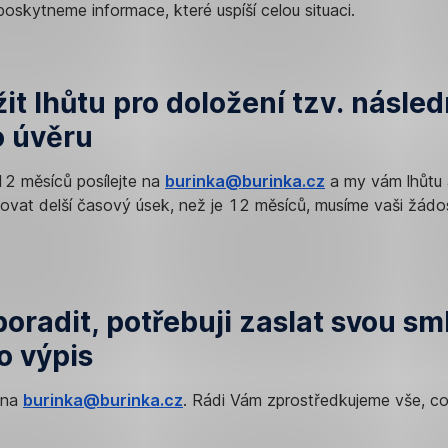
poskytneme informace, které uspíší celou situaci.
žit lhůtu pro doložení tzv. násle
 úvěru
12 měsíců posílejte na
burinka@burinka.cz
a my vám lhůtu 
ovat delší časový úsek, než je 12 měsíců, musíme vaši žádo
oradit, potřebuji zaslat svou sm
 výpis
 na
burinka@burinka.cz
. Rádi Vám zprostředkujeme vše, c