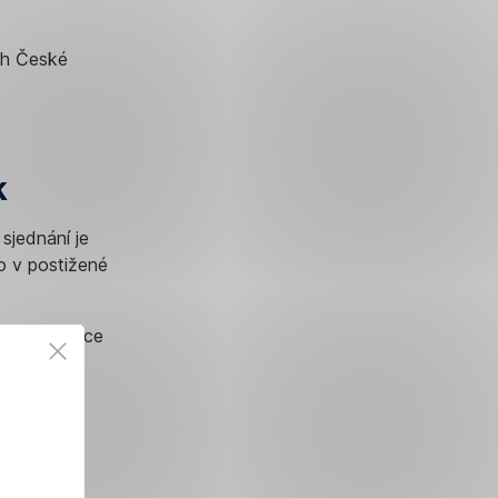
ch České
k
 sjednání je
o v postižené
ližší pobočce