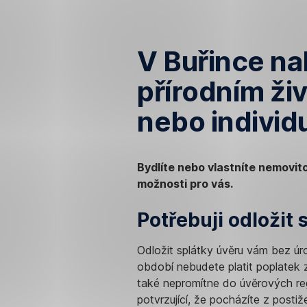
V Buřince n
přírodním ži
nebo individ
Bydlíte nebo vlastníte nemovito
možnosti pro vás.
Potřebuji odložit
Odložit splátky úvěru vám bez ú
období nebudete platit poplatek 
také nepromítne do úvěrových re
potvrzující, že pocházíte z postiž