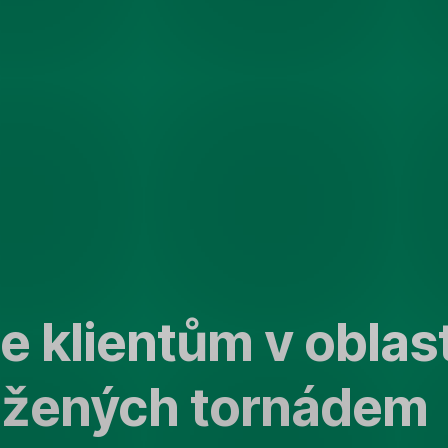
 klientům v oblas
ižených tornádem