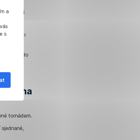
Při rychlé
ím a
i výpovědi
naspořené
 vás
louvu, na
e s
 výplatu vám
řipojit se do
at
astavena
ažené tornádem.
í sjednané,