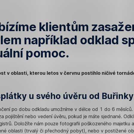
abízíme klientům zasaž
vlem například odklad s
uální pomoc.
st v oblasti, kterou letos v červnu postihlo ničivé torná
 splátky u svého úvěru od Buřinky
ročení po dobu odkladu umožníme v délce od 1 do 6 měsíců
za pojištění nebo vedení úvěru, pokud je máte sjednané. Odkl
gistrů. Doložíte nám pouze fotografii poškozeného majetku 
ené oblasti (trvalý či přechodný pobyt), nebo v postižené obl