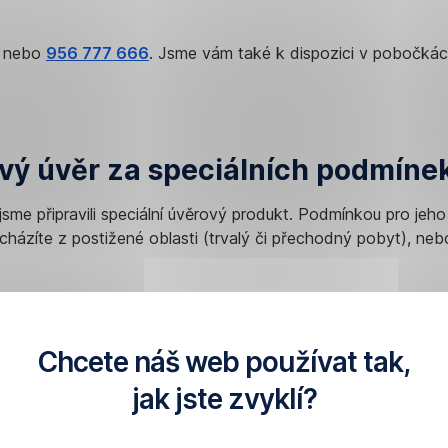
nebo
956 777 666
. Jsme vám také k dispozici v pobočká
ový úvěr za speciálních podmíne
jsme připravili speciální úvěrový produkt. Podmínkou pro jeho
cházíte z postižené oblasti (trvalý či přechodný pobyt), neb
208 208
, nebo se zastavte, až vám to situace dovolí, v nejb
Chcete náš web používat tak,
jak jste zvyklí?
níze ze stavebka