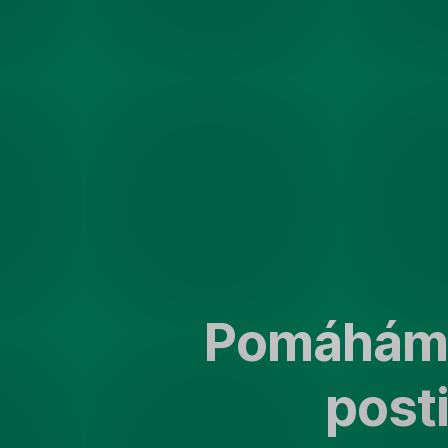
Přeskočit
navigaci
Pomáháme
post