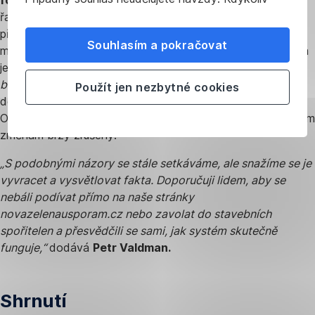
fondu životního prostředí
. Kromě toho mezi lidmi koluje
můžete změnit svůj názor nebo
upravit
řada mýtů a mylných představ. Patří k nim například
nastavení
používání cookies ve svém prohlížeči.
přesvědčení, že dotace jsou určeny jen pro bohaté, kteří si
Souhlasím a pokračovat
mohou rekonstrukci dovolit předfinancovat. Velmi rozšířená
je také mylná představa, že program
Oprav dům po
babičce
se vztahuje pouze na zděděné domy nebo že
Použít jen nezbytné cookies
dotace pokryjí veškeré výdaje včetně kuchyně či nábytku.
Objevuje se i obava, že programy mohou být kvůli politickým
změnám brzy zrušeny.
„S podobnými názory se stále setkáváme, ale snažíme se je
vyvracet a vysvětlovat fakta. Doporučuji lidem, aby se
nebáli podívat přímo na naše stránky
novazelenausporam.cz nebo zavolat do stavebních
spořitelen a přesvědčili se sami, jak systém skutečně
funguje,“
dodává
Petr Valdman.
Shrnutí