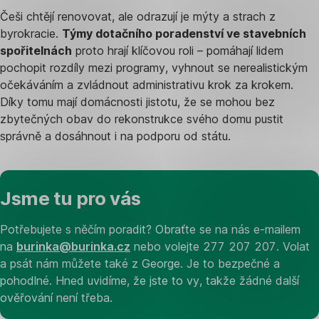
Češi chtějí renovovat, ale odrazují je mýty a strach z
byrokracie.
Týmy dotačního poradenství ve stavebních
spořitelnách
proto hrají klíčovou roli – pomáhají lidem
pochopit rozdíly mezi programy, vyhnout se nerealistickým
očekáváním a zvládnout administrativu krok za krokem.
Díky tomu mají domácnosti jistotu, že se mohou bez
zbytečných obav do rekonstrukce svého domu pustit
správně a dosáhnout i na podporu od státu.
Jsme tu pro vás
Potřebujete s něčím poradit? Obraťte se na nás e-mailem
na
burinka@burinka.cz
nebo volejte 277 207 207. Volat
a psát nám můžete také z George. Je to bezpečné a
pohodlné. Hned uvidíme, že jste to vy, takže žádné další
ověřování není třeba.