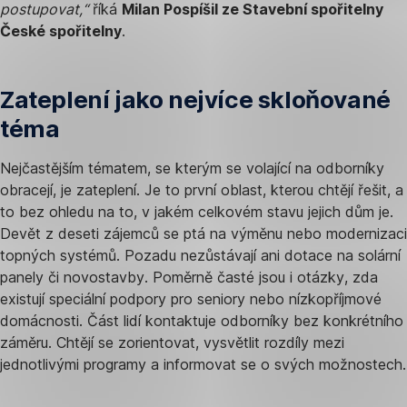
postupovat,“
říká
Milan Pospíšil ze Stavební spořitelny
České spořitelny
.
Zateplení jako nejvíce skloňované
téma
Nejčastějším tématem, se kterým se volající na odborníky
obracejí, je zateplení. Je to první oblast, kterou chtějí řešit, a
to bez ohledu na to, v jakém celkovém stavu jejich dům je.
Devět z deseti zájemců se ptá na výměnu nebo modernizaci
topných systémů. Pozadu nezůstávají ani dotace na solární
panely či novostavby. Poměrně časté jsou i otázky, zda
existují speciální podpory pro seniory nebo nízkopříjmové
domácnosti. Část lidí kontaktuje odborníky bez konkrétního
záměru. Chtějí se zorientovat, vysvětlit rozdíly mezi
jednotlivými programy a informovat se o svých možnostech.