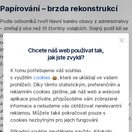
Papírování – brzda rekonstrukcí
Podle odborníků tvoří hlavní bariéru obavy z administrativy
– zmiňují ji více než tři čtvrtiny volajících. Stejný podíl lidí se
obává finanční náročnosti a má pocit, že si rekonstrukci
nemohou dovolit ani s dotací. Dalším častým důvodem je
strach, že žadatel nesplní všechny podmínky a dotaci
Chcete náš web používat tak,
nezíská. Někteří mají pocit, že proces žádosti bude příliš
jak jste zvyklí?
časově a organizačně náročný.
K tomu potřebujeme váš souhlas
„Obavy ze složitosti procesu a velkého papírování jsou
s využitím
cookies
, které se ukládají ve vašem
v dnešní době již liché. V posledních letech jsme udělali
prohlížeči. Díky těmto statistickým, preferenčním a
velký kus práce, aby žádost o dotaci nebyla strašákem.
reklamním cookies zjistíme, jak náš web a webové
Formuláře jsou dnes výrazně jednodušší, podání probíhá
aplikace používáte, přizpůsobíme vám zobrazené
komplet online, řadu věcí si úřady mezi sebou předají samy,
informace a nebudeme vás obtěžovat nerelevantní
a žadatel se tak vyhne složité administrativě. Cílem je, aby
reklamou. Můžete také pokračovat pouze s
se lidé mohli soustředit na samotnou rekonstrukci a úspory,
cookies nezbytnými pro jejich fungování.
ne na papírování,“
říká
Petr Valdman, ředitel Státního
Případný souhlas neudělujete navždy. Kdykoliv