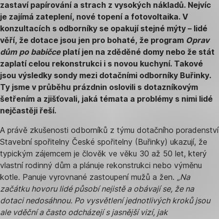
zastaví papírování a strach z vysokých nákladů. Nejvíc
je zajímá zateplení, nové topení a fotovoltaika. V
konzultacích s odborníky se opakují stejné mýty – lidé
věří, že dotace jsou jen pro bohaté, že program
Oprav
dům po babičce
platí jen na zděděné domy nebo že stát
zaplatí celou rekonstrukci i s novou kuchyní. Takové
jsou výsledky sondy mezi dotačními odborníky Buřinky.
Ty jsme v průběhu prázdnin oslovili s dotazníkovým
šetřením a zjišťovali, jaká témata a problémy s nimi lidé
nejčastěji řeší.
A právě zkušenosti odborníků z týmu dotačního poradenství
Stavební spořitelny České spořitelny (Buřinky) ukazují, že
typickým zájemcem je člověk ve věku 30 až 50 let, který
vlastní rodinný dům a plánuje rekonstrukci nebo výměnu
kotle. Panuje vyrovnané zastoupení mužů a žen.
„Na
začátku hovoru lidé působí nejistě a obávají se, že na
dotaci nedosáhnou. Po vysvětlení jednotlivých kroků jsou
ale vděční a často odcházejí s jasnější vizí, jak