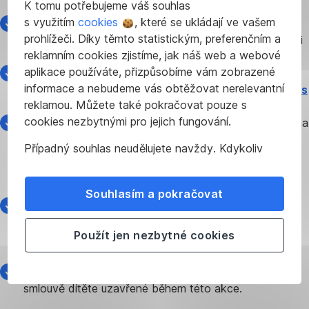
K tomu potřebujeme váš souhlas
uzavřena nejpozději den před jejich 23. narozeninami).
s využitím
cookies
, které se ukládají ve vašem
Datum ukončení akce je stanoven na 30. 9. 2020.
prohlížeči. Díky těmto statistickým, preferenčním a
Smlouvy uzavřené do tohoto data mají nárok na prémii
reklamním cookies zjistíme, jak náš web a webové
při splnění podmínek akce.
aplikace používáte, přizpůsobíme vám zobrazené
Uzavřít ji můžete
online
, na kterékoli
pobočce České
informace a nebudeme vás obtěžovat nerelevantní
spořitelny
nebo u některého z našich poradců
ČS Plus
reklamou. Můžete také pokračovat pouze s
či externích partnerů Buřinky.
cookies nezbytnými pro jejich fungování.
Nejpozději
do 4 měsíců od uzavření smlouvy
vložte na
účet nového stavebka alespoň 3 000 Kč. Vklad
Případný souhlas neudělujete navždy. Kdykoliv
můžete provést najednou nebo postupně, ideálně co
můžete změnit svůj názor nebo
upravit
nejdříve, aby vložená částka pokryla cenu za uzavření
nastavení
používání cookies ve svém prohlížeči.
smlouvy.
Souhlasím a pokračovat
Následující měsíc po vložení nebo naspoření této
částky Vám na nové stavební spoření připíšeme prémii
Použít jen nezbytné cookies
ve výši zaplacené ceny za uzavření smlouvy, a to až
do výše 2 000 Kč.
Prémii až 2 000 Kč
můžete získat pouze k první
smlouvě dítěte uzavřené během této akce.