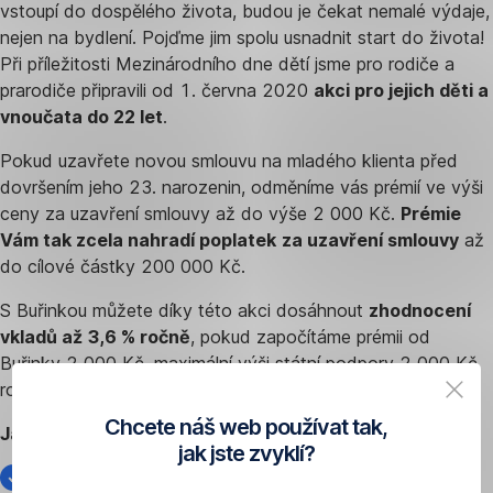
vstoupí do dospělého života, budou je čekat nemalé výdaje,
nejen na bydlení. Pojďme jim spolu usnadnit start do života!
Při příležitosti Mezinárodního dne dětí jsme pro rodiče a
prarodiče připravili od 1. června 2020
akci pro jejich děti a
vnoučata do 22 let
.
Pokud uzavřete novou smlouvu na mladého klienta před
dovršením jeho 23. narozenin, odměníme vás prémií ve výši
ceny za uzavření smlouvy až do výše 2 000 Kč.
Prémie
Vám tak zcela nahradí poplatek
za uzavření smlouvy
až
do cílové částky 200 000 Kč.
S Buřinkou můžete díky této akci dosáhnout
zhodnocení
vkladů až 3,6 % ročně
, pokud započítáme prémii od
Buřinky 2 000 Kč, maximální výši státní podpory 2 000 Kč
ročně a úroky s roční úrokovou sazbou 1%.
Chcete náš web používat tak,
Jak získat prémii?
jak jste zvyklí?
Nabídka platí
pro děti do 22 let
(smlouva musí být